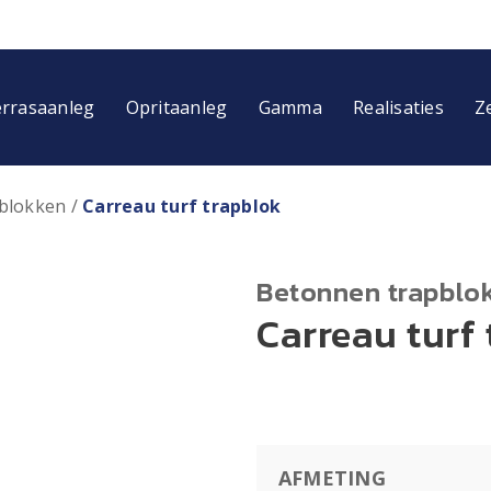
rrasaanleg
Opritaanleg
Gamma
Realisaties
Z
blokken
/
Carreau turf trapblok
Betonnen trapblo
Carreau turf
AFMETING