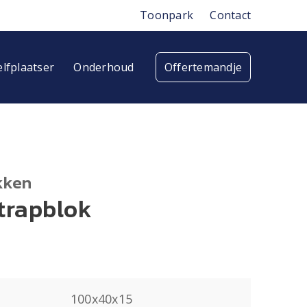
Toonpark
Contact
elfplaatser
Onderhoud
Offertemandje
kken
 trapblok
100x40x15