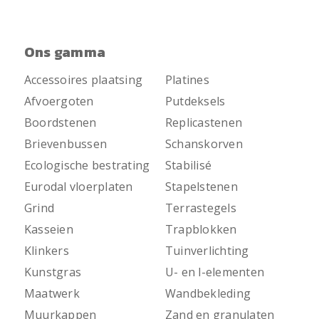
Ons gamma
Accessoires plaatsing
Platines
Afvoergoten
Putdeksels
Boordstenen
Replicastenen
Brievenbussen
Schanskorven
Ecologische bestrating
Stabilisé
Eurodal vloerplaten
Stapelstenen
Grind
Terrastegels
Kasseien
Trapblokken
Klinkers
Tuinverlichting
Kunstgras
U- en l-elementen
Maatwerk
Wandbekleding
Muurkappen
Zand en granulaten